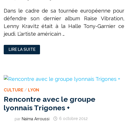
Dans le cadre de sa tournée européenne pour
défendre son dernier album Raise Vibration,
Lenny Kravitz était à la Halle Tony-Garnier ce
jeudi. L’artiste américain …
LENNY
LIRE LA SUITE
KRAVITZ
REVIENT
À
LA
SOURCE
CULTURE
/
LYON
Rencontre avec le groupe
lyonnais Trigones +
par
Naïma Arroussi
6 octobre 2012