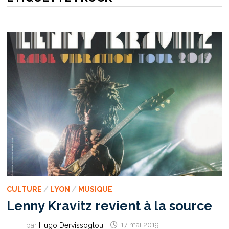
CULTURE
/
LYON
/
MUSIQUE
Lenny Kravitz revient à la source
par
Hugo Dervissoglou
17 mai 2019