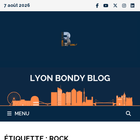
Passer
7 août 2026
au
contenu
MENU
ÉTIQUETTE :
ROCK