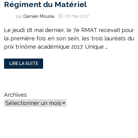
Régiment du Matériel
par
Damien Mounia
26 mai 2017
Le jeudi 18 mai dernier, le 7e RMAT recevait pour
la première fois en son sein, les trois lauréats du
prix trinôme académique 2017. Unique …
LAURÉATS
LIRE LA SUITE
DU
TRINÔME
ACADÉMIQUE
2017
:
VISITE
PRIVILÉGIÉE
Archives
AU
7E
RÉGIMENT
DU
MATÉRIEL