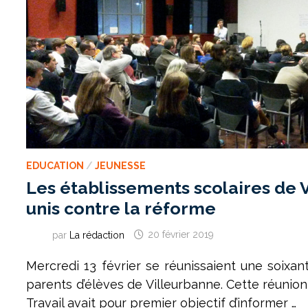
EDUCATION
/
JEUNESSE
Les établissements scolaires de 
unis contre la réforme
par
La rédaction
20 février 2019
Mercredi 13 février se réunissaient une soixan
parents d’élèves de Villeurbanne. Cette réunion
Travail avait pour premier objectif d’informer …