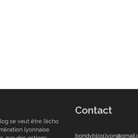
Contact
log se veut être l’écho
omération lyonnaise.
bondyblog.lyon@gmail
s, par des actions