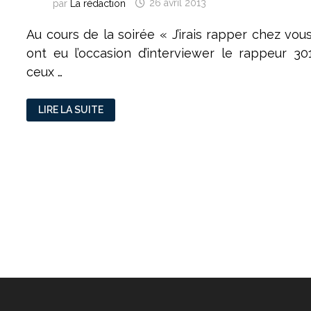
par
La rédaction
26 avril 2013
Au cours de la soirée « J’irais rapper chez vo
ont eu l’occasion d’interviewer le rappeur 30
ceux …
3010
LIRE LA SUITE
:
LE
FUTUR
DU
RAP
?