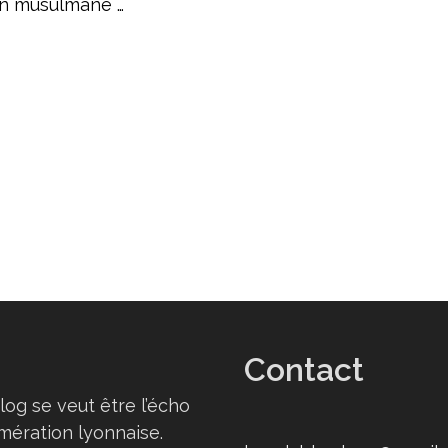
on musulmane …
Contact
log se veut être l’écho
omération lyonnaise.