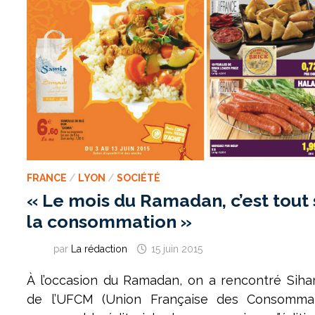
FRANCE
/
LYON
/
SOCIÉTÉ
« Le mois du Ramadan, c’est tout 
la consommation »
par
La rédaction
15 juin 2015
À l’occasion du Ramadan, on a rencontré Sih
de l’UFCM (Union Française des Consomma