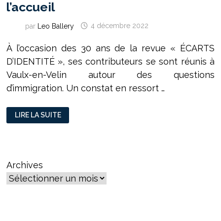
l’accueil
par
Leo Ballery
4 décembre 2022
À l’occasion des 30 ans de la revue « ÉCARTS
D’IDENTITÉ », ses contributeurs se sont réunis à
Vaulx-en-Velin autour des questions
d’immigration. Un constat en ressort …
« ÉCARTS
LIRE LA SUITE
D’IDENTITÉ »
:
L’EUROPE
NE
CONNAIT
PAS
UNE
Archives
CRISE
MIGRATOIRE
MAIS
UNE
CRISE
DE
L’ACCUEIL