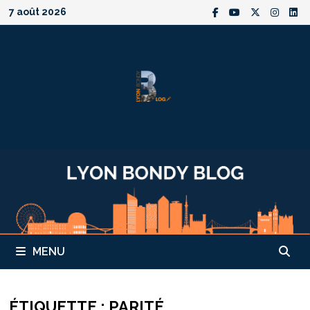
Passer
7 août 2026
au
contenu
MENU
ÉTIQUETTE :
PARITÉ