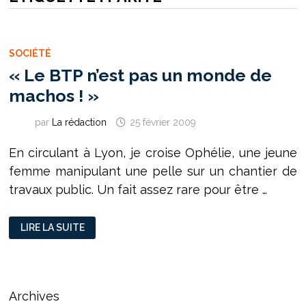
SOCIÉTÉ
« Le BTP n’est pas un monde de
machos ! »
par
La rédaction
25 février 2009
En circulant à Lyon, je croise Ophélie, une jeune
femme manipulant une pelle sur un chantier de
travaux public. Un fait assez rare pour être …
« LE
LIRE LA SUITE
BTP
N’EST
PAS
UN
MONDE
DE
MACHOS
Archives
! »