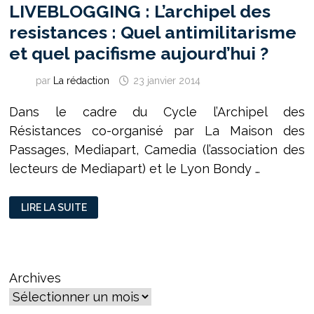
LIVEBLOGGING : L’archipel des
resistances : Quel antimilitarisme
et quel pacifisme aujourd’hui ?
par
La rédaction
23 janvier 2014
Dans le cadre du Cycle l’Archipel des
Résistances co-organisé par La Maison des
Passages, Mediapart, Camedia (l’association des
lecteurs de Mediapart) et le Lyon Bondy …
LIVEBLOGGING
LIRE LA SUITE
:
L’ARCHIPEL
DES
RESISTANCES
:
QUEL
ANTIMILITARISME
Archives
ET
QUEL
PACIFISME
AUJOURD’HUI