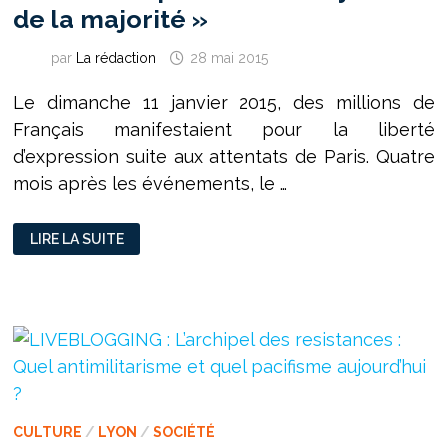
de la majorité »
par
La rédaction
28 mai 2015
Le dimanche 11 janvier 2015, des millions de
Français manifestaient pour la liberté
d’expression suite aux attentats de Paris. Quatre
mois après les événements, le …
LIBERTÉ
LIRE LA SUITE
D’EXPRESSION
OU
« TYRANNIE
DE
LA
MAJORITÉ »
CULTURE
/
LYON
/
SOCIÉTÉ