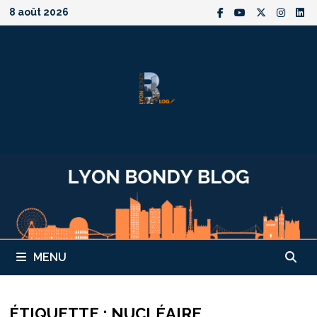
Passer
8 août 2026
au
contenu
MENU
ÉTIQUETTE :
NUCLÉAIRE