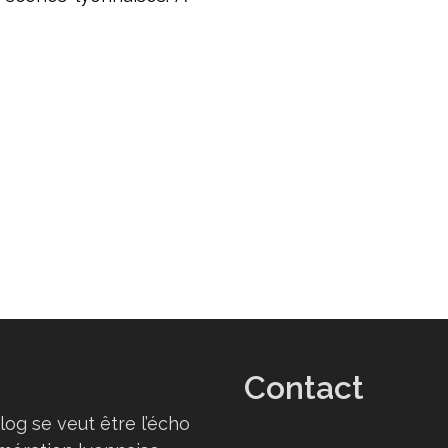
Contact
log se veut être l’écho