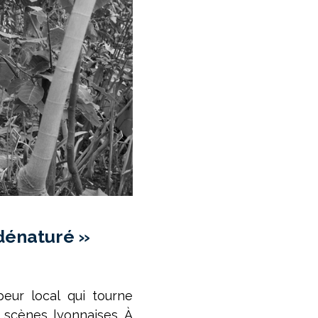
 dénaturé »
eur local qui tourne
 scènes lyonnaises. À