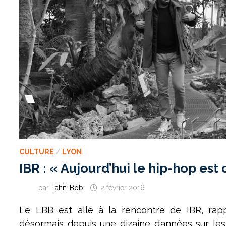
CULTURE
/
LYON
IBR : « Aujourd’hui le hip-hop est
par
Tahiti Bob
2 février 2016
Le LBB est allé à la rencontre de IBR, rapp
désormais depuis une dizaine d’années sur les