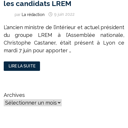
les candidats LREM
par
La rédaction
9 juin 2022
L’ancien ministre de l’intérieur et actuel président
du groupe LREM à l’Assemblée nationale,
Christophe Castaner, était présent à Lyon ce
mardi 7 juin pour apporter …
CHRISTOPHE
LIRE LA SUITE
CASTANER
EN
DÉPLACEMENT
À
LYON
POUR
SOUTENIR
Archives
LES
CANDIDATS
LREM