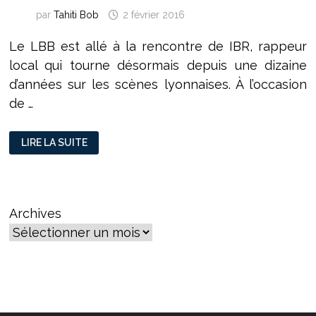
par
Tahiti Bob
2 février 2016
Le LBB est allé à la rencontre de IBR, rappeur
local qui tourne désormais depuis une dizaine
d’années sur les scènes lyonnaises. À l’occasion
de …
IBR :
LIRE LA SUITE
« AUJOURD’HUI
LE
HIP-
HOP
EST
DÉNATURÉ »
Archives