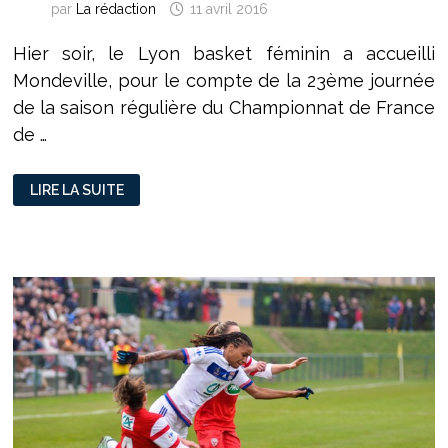
par
La rédaction
11 avril 2016
Hier soir, le Lyon basket féminin a accueilli
Mondeville, pour le compte de la 23ème journée
de la saison régulière du Championnat de France
de …
BASKET
LIRE LA SUITE
FÉMININ :
LES
PANTHÈRES
PRENNENT
LEUR
REVANCHE
SUR
LES
LIONNES