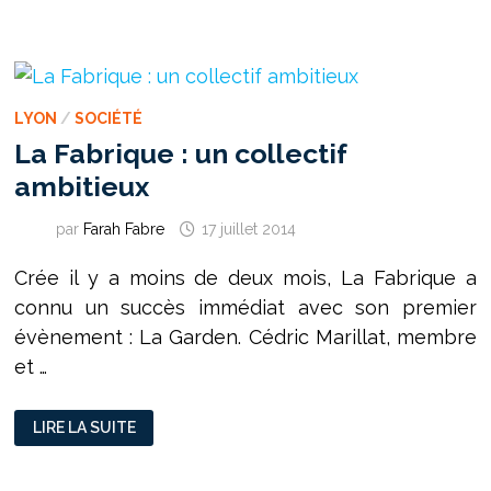
FEMININ
S’IMPOSE
À
LYON
LYON
/
SOCIÉTÉ
La Fabrique : un collectif
ambitieux
par
Farah Fabre
17 juillet 2014
Crée il y a moins de deux mois, La Fabrique a
connu un succès immédiat avec son premier
évènement : La Garden. Cédric Marillat, membre
et …
LA
LIRE LA SUITE
FABRIQUE :
UN
COLLECTIF
AMBITIEUX