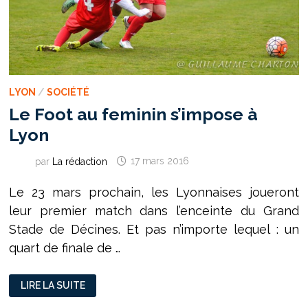
LYON
/
SOCIÉTÉ
Le Foot au feminin s’impose à
Lyon
par
La rédaction
17 mars 2016
Le 23 mars prochain, les Lyonnaises joueront
leur premier match dans l’enceinte du Grand
Stade de Décines. Et pas n’importe lequel : un
quart de finale de …
LE
LIRE LA SUITE
FOOT
AU