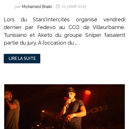
par
Mohamed Braiki
21 juillet 2015
Lors du Stars’Intercités organisé vendredi
dernier par Fedevo au CCO de Villeurbanne,
Tunisiano et Aketo du groupe Sniper faisaient
partie du jury. À l’occasion du …
SNIPER :
LIRE LA SUITE
« LES
JEUNES
RAPPEURS
ONT
LES
OUTILS
POUR
RÉUSSIR »