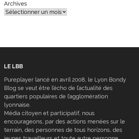
LYONNAIS
Archives
ÉTAIT
EN
AVANCE
?
LE LBB
Pureplayer lancé en avril 2008, le Lyon Bondy
Blog se veut être l’écho de l’actualité des
quartiers populaires de l’agglomération
lyonnaise.
Média citoyen et participatif, nous
encourageons, par des actions menées sur le
terrain, des personnes de tous horizons, des
jeunes travailleurs et toute autre personne