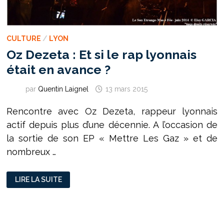
CULTURE
/
LYON
Oz Dezeta : Et si le rap lyonnais
était en avance ?
par
Quentin Laignel
13 mars 2015
Rencontre avec Oz Dezeta, rappeur lyonnais
actif depuis plus d’une décennie. A l’occasion de
la sortie de son EP « Mettre Les Gaz » et de
nombreux …
OZ
LIRE LA SUITE
DEZETA
:
ET
SI
LE
RAP