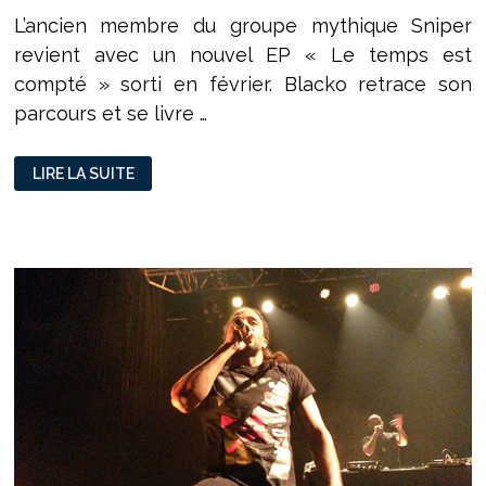
L’ancien membre du groupe mythique Sniper
revient avec un nouvel EP « Le temps est
compté » sorti en février. Blacko retrace son
parcours et se livre …
BLACKO :
LIRE LA SUITE
« IL
FAUT
ÊTRE
UN
LEADER,
PAS
UN
SUIVEUR ! »