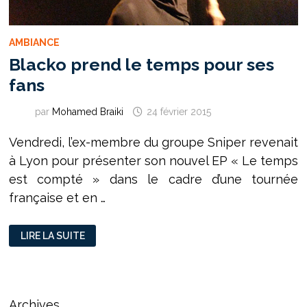
AMBIANCE
Blacko prend le temps pour ses
fans
par
Mohamed Braiki
24 février 2015
Vendredi, l’ex-membre du groupe Sniper revenait
à Lyon pour présenter son nouvel EP « Le temps
est compté » dans le cadre d’une tournée
française et en …
BLACKO
LIRE LA SUITE
PREND
LE
TEMPS
POUR
SES
FANS
Archives