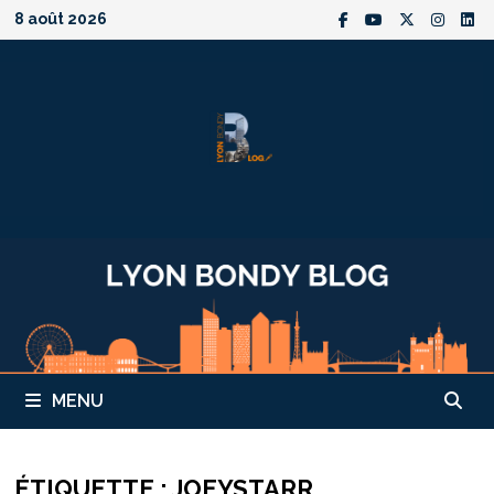
Passer
8 août 2026
au
contenu
MENU
ÉTIQUETTE :
JOEYSTARR