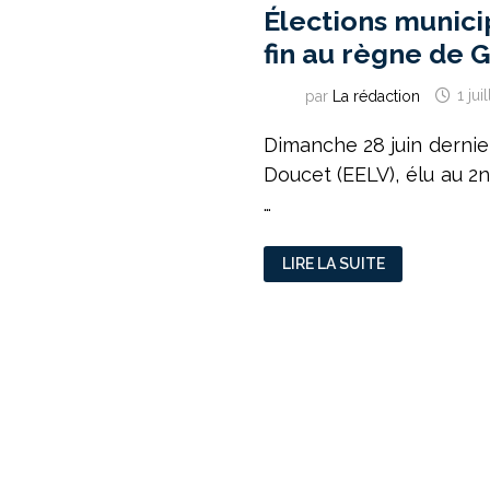
Élections munici
fin au règne de 
par
La rédaction
1 jui
Dimanche 28 juin dernier
Doucet (EELV), élu au 2
…
ÉLECTIONS
LIRE LA SUITE
MUNICIPALES
2020
:
LES
VERTS
METTENT
FIN
AU
RÈGNE
DE
GÉRARD
COLLOMB