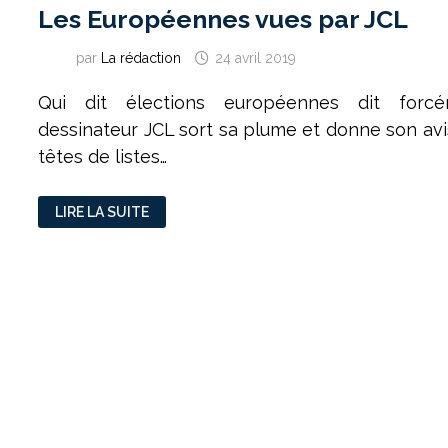
Les Européennes vues par JCL
par
La rédaction
24 avril 2019
Qui dit élections européennes dit forcé
dessinateur JCL sort sa plume et donne son avi
têtes de listes…
LES
LIRE LA SUITE
EUROPÉENNES
VUES
PAR
JCL