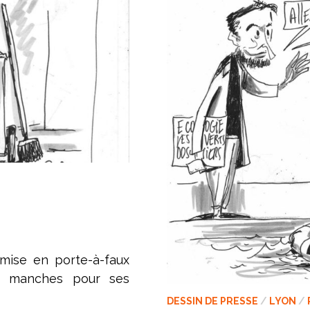
 mise en porte-à-faux
s manches pour ses
DESSIN DE PRESSE
/
LYON
/