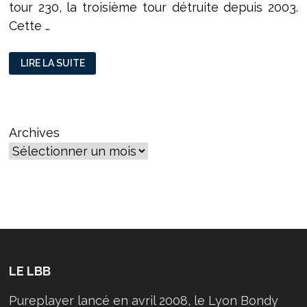
tour 230, la troisième tour détruite depuis 2003.
Cette …
LA
LIRE LA SUITE
BARRE
EST
BÉTON
À
LA
DUCH
Archives
LE LBB
Pureplayer lancé en avril 2008, le Lyon Bondy