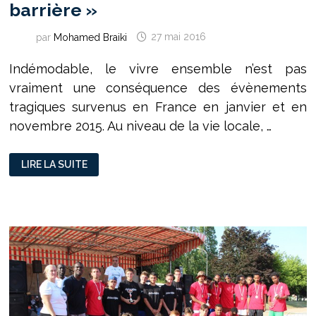
barrière »
par
Mohamed Braiki
27 mai 2016
Indémodable, le vivre ensemble n’est pas
vraiment une conséquence des évènements
tragiques survenus en France en janvier et en
novembre 2015. Au niveau de la vie locale, …
RILLIEUX
LIRE LA SUITE
EVENTS :
«
CRÉER
L’ÉVÈNEMENT
POUR
CASSER
LA
BARRIÈRE »