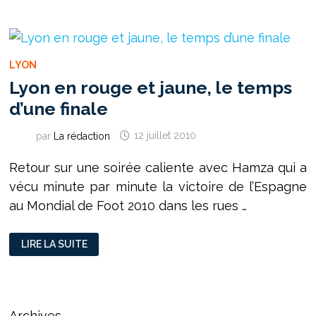
LA
CAMISETA
!
LYON
Lyon en rouge et jaune, le temps
d’une finale
par
La rédaction
12 juillet 2010
Retour sur une soirée caliente avec Hamza qui a
vécu minute par minute la victoire de l’Espagne
au Mondial de Foot 2010 dans les rues …
LYON
LIRE LA SUITE
EN
ROUGE
ET
JAUNE,
LE
TEMPS
D’UNE
Archives