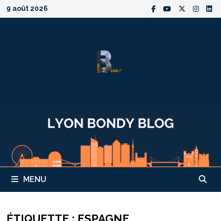
Passer
9 août 2026
au
contenu
MENU
ÉTIQUETTE :
ESPAGNE