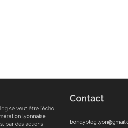
Contact
log se veut être l’écho
omération lyonnaise.
bondyblog.lyon@gmail
s, par des actions