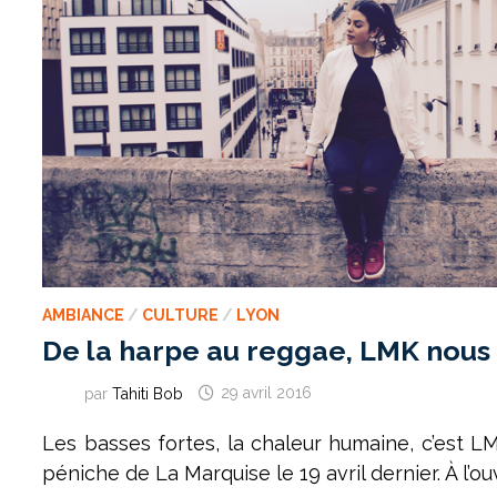
AMBIANCE
/
CULTURE
/
LYON
De la harpe au reggae, LMK nous
par
Tahiti Bob
29 avril 2016
Les basses fortes, la chaleur humaine, c’est LM
péniche de La Marquise le 19 avril dernier. À l’o