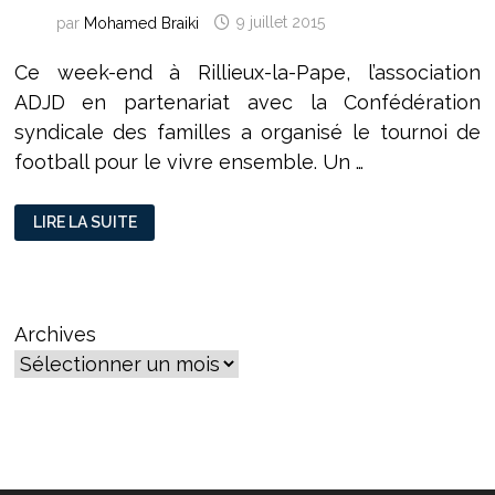
par
Mohamed Braiki
9 juillet 2015
Ce week-end à Rillieux-la-Pape, l’association
ADJD en partenariat avec la Confédération
syndicale des familles a organisé le tournoi de
football pour le vivre ensemble. Un …
VIVRE
LIRE LA SUITE
ENSEMBLE
AUTOUR
D’UN
BALLON
Archives