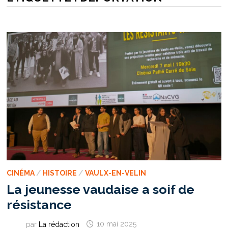
CINÉMA
/
HISTOIRE
/
VAULX-EN-VELIN
La jeunesse vaudaise a soif de
résistance
par
La rédaction
10 mai 2025