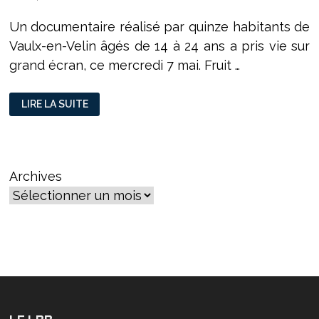
Un documentaire réalisé par quinze habitants de
Vaulx-en-Velin âgés de 14 à 24 ans a pris vie sur
grand écran, ce mercredi 7 mai. Fruit …
LA
LIRE LA SUITE
JEUNESSE
VAUDAISE
A
SOIF
DE
RÉSISTANCE
Archives