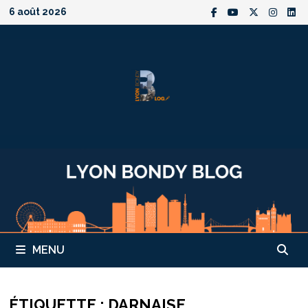
Passer
6 août 2026
au
contenu
MENU
ÉTIQUETTE :
DARNAISE