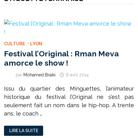
CULTURE
/
LYON
Festival l’Original : Rman Meva
amorce le show !
par
Mohamed Braiki
8 avril 2014
Issu du quartier des Minguettes, l’animateur
historique du festival l’Original ne s’est pas
seulement fait un nom dans le hip-hop. A trente
ans, le coach …
FESTIVAL
LIRE LA SUITE
L’ORIGINAL
: