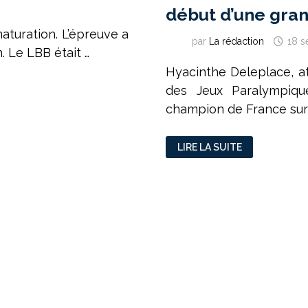
début d’une gra
aturation. L’épreuve a
par
La rédaction
18 s
. Le LBB était …
Hyacinthe Deleplace, at
des Jeux Paralympiqu
champion de France sur 
RENCONTRE
LIRE LA SUITE
AVEC
HYACINTHE
DELEPLACE
:
« LE
DÉBUT
D’UNE
GRANDE
AVENTURE »