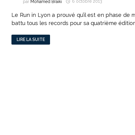
par
Mohamed Braiki
6 octobre 2013
Le Run in Lyon a prouvé qu’il est en phase de m
battu tous les records pour sa quatrième édition
RUN
LIRE LA SUITE
IN
LYON
:
LE
CRU
DES
RECORDS