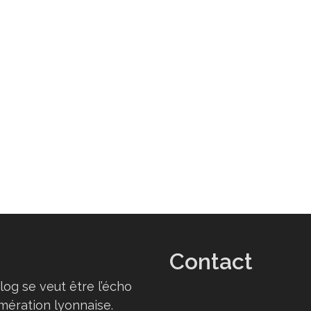
Contact
log se veut être l’écho
omération lyonnaise.