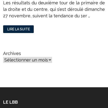
Les résultats du deuxième tour de la primaire de
la droite et du centre, qui s’est déroulé dimanche
27 novembre, suivent la tendance du 1er …
PRIMAIRE
LIRE LA SUITE
À
DROITE :
LA
CONFIRMATION
POUR
FRANÇOIS
FILLON
Archives
LE LBB