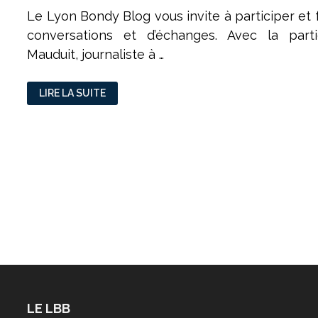
Le Lyon Bondy Blog vous invite à participer et f
conversations et d’échanges. Avec la part
Mauduit, journaliste à …
A
LIRE LA SUITE
QUOI
SERVENT
LES
ÉCONOMISTES
?
LE LBB