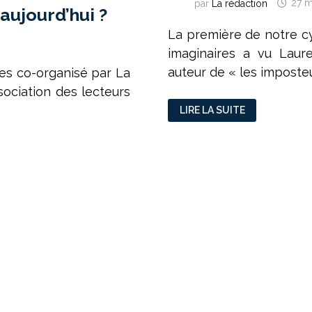
par
La rédaction
27 m
aujourd’hui ?
La première de notre c
imaginaires a vu Laur
auteur de « les imposte
ces co-organisé par La
sociation des lecteurs
L’ÉCONOMIE
LIRE LA SUITE
EN
QUESTIONS