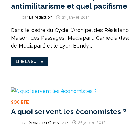
antimilitarisme et quel pacifisme 
par
La rédaction
23 janvier 2014
Dans le cadre du Cycle l’Archipel des Résistan
Maison des Passages, Mediapart, Camedia (l’as
de Mediapart) et le Lyon Bondy …
LIVEBLOGGING
LIRE LA SUITE
:
L’ARCHIPEL
DES
RESISTANCES
:
QUEL
ANTIMILITARISME
ET
QUEL
PACIFISME
SOCIÉTÉ
AUJOURD’HUI
?
A quoi servent les économistes ?
par
Sebastien Gonzalvez
25 janvier 2013