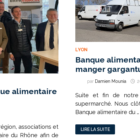
LYON
Banque alimenta
manger gargant
par
Damien Mounia
2
que alimentaire
Suite et fin de notre
supermarché. Nous clôt
Banque alimentaire du …
région, associations et
BANQUE
LIRE LA SUITE
ALIMENTAIRE
aire du Rhône afin de
DU
RHÔNE