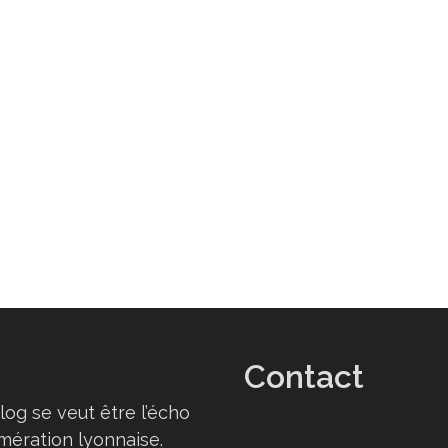
–
UN
GARDE-
MANGER
GARGANTUESQUE
!
Contact
log se veut être l’écho
omération lyonnaise.