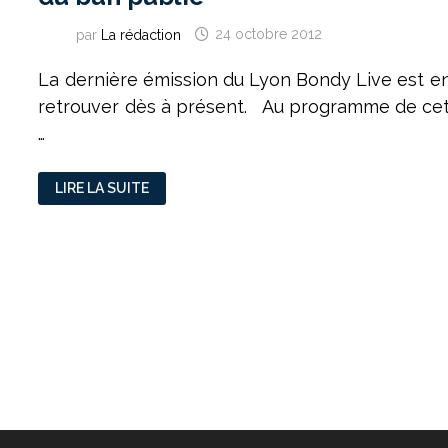
par
La rédaction
24 octobre 2012
La dernière émission du Lyon Bondy Live est en
retrouver dès à présent. Au programme de cett
…
LE
LIRE LA SUITE
LYON
BONDY
LIVE
:
D’ERASMUS
AUX
AMOUREUX
DU
BAN
PUBLIC