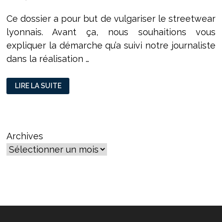
Ce dossier a pour but de vulgariser le streetwear
lyonnais. Avant ça, nous souhaitions vous
expliquer la démarche qu’a suivi notre journaliste
dans la réalisation …
IMMERSION
LIRE LA SUITE
DANS
LE
STREETWEAR
LYONNAIS
Archives