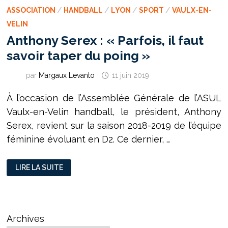
ASSOCIATION
/
HANDBALL
/
LYON
/
SPORT
/
VAULX-EN-
VELIN
Anthony Serex : « Parfois, il faut
savoir taper du poing »
par
Margaux Levanto
11 juin 2019
À l’occasion de l’Assemblée Générale de l’ASUL
Vaulx-en-Velin handball, le président, Anthony
Serex, revient sur la saison 2018-2019 de l’équipe
féminine évoluant en D2. Ce dernier, …
ANTHONY
LIRE LA SUITE
SEREX
:
«
PARFOIS,
IL
FAUT
SAVOIR
Archives
TAPER
DU