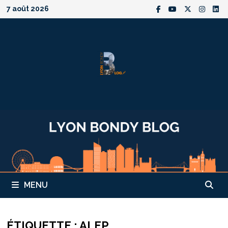
Passer
7 août 2026
au
contenu
MENU
ÉTIQUETTE :
ALEP