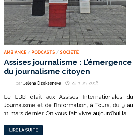
AMBIANCE
/
PODCASTS
/
SOCIÉTÉ
Assises journalisme : L’émergence
du journalisme citoyen
par
Jelena Dzekseneva
22 mars 2016
Le LBB était aux Assises Internationales du
Journalisme et de l’Information, à Tours, du 9 au
11 mars dernier. On vous fait vivre aujourd’hui la …
ASSISES
LIRE LA SUITE
JOURNALISME
: