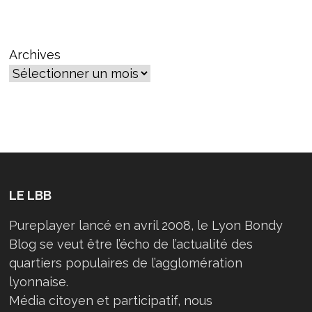
L’ÉMERGENCE
DU
JOURNALISME
CITOYEN
Archives
LE LBB
Pureplayer lancé en avril 2008, le Lyon Bondy
Blog se veut être l’écho de l’actualité des
quartiers populaires de l’agglomération
lyonnaise.
Média citoyen et participatif, nous