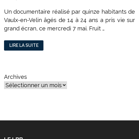
Un documentaire réalisé par quinze habitants de
Vaulx-en-Velin âgés de 14 à 24 ans a pris vie sur
grand écran, ce mercredi 7 mai. Fruit …
LA
LIRE LA SUITE
JEUNESSE
VAUDAISE
A
SOIF
DE
RÉSISTANCE
Archives