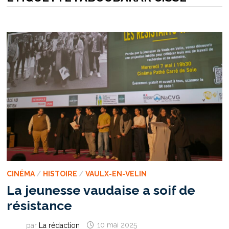
CINÉMA
/
HISTOIRE
/
VAULX-EN-VELIN
La jeunesse vaudaise a soif de
résistance
par
La rédaction
10 mai 2025