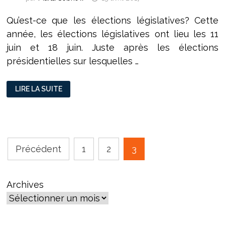
Qu’est-ce que les élections législatives? Cette
année, les élections législatives ont lieu les 11
juin et 18 juin. Juste après les élections
présidentielles sur lesquelles …
VOTER
LIRE LA SUITE
POUR
CEUX
QUI
VOTERONT
?
UNE
BRÈVE
EXPLICATION
Pagination
DES
Précédent
1
2
3
ÉLECTIONS
des
LÉGISLATIVES
publications
Archives