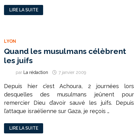
SOS,
LIRE LA SUITE
SANS
RÉCESSION
LYON
Quand les musulmans célèbrent
les juifs
par
La rédaction
7 janvier 2009
Depuis hier c’est Achoura, 2 journées lors
desquelles des musulmans jeûnent pour
remercier Dieu d’avoir sauvé les juifs. Depuis
l’attaque israélienne sur Gaza, je reçois …
QUAND
LIRE LA SUITE
LES
MUSULMANS