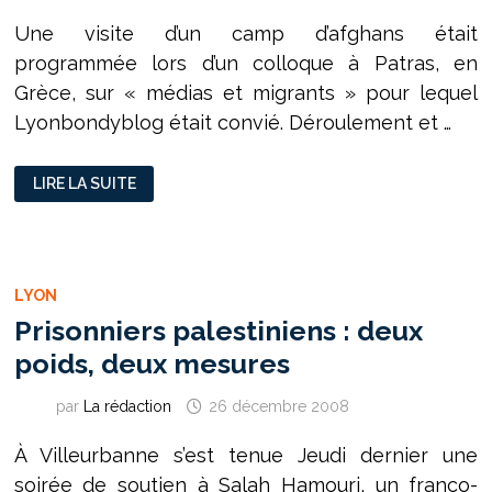
Une visite d’un camp d’afghans était
programmée lors d’un colloque à Patras, en
Grèce, sur « médias et migrants » pour lequel
Lyonbondyblog était convié. Déroulement et …
ON
LIRE LA SUITE
EST
ALLÉS
AU
ZOO
HUMAIN
LYON
Prisonniers palestiniens : deux
poids, deux mesures
par
La rédaction
26 décembre 2008
À Villeurbanne s’est tenue Jeudi dernier une
soirée de soutien à Salah Hamouri, un franco-