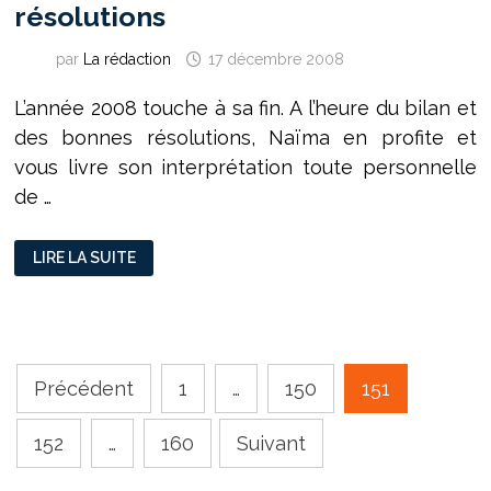
résolutions
par
La rédaction
17 décembre 2008
L’année 2008 touche à sa fin. A l’heure du bilan et
des bonnes résolutions, Naïma en profite et
vous livre son interprétation toute personnelle
de …
EFFET
LIRE LA SUITE
PAPILLON
ET
BONNES
RÉSOLUTIONS
Pagination
Précédent
1
…
150
151
des
152
…
160
Suivant
publications