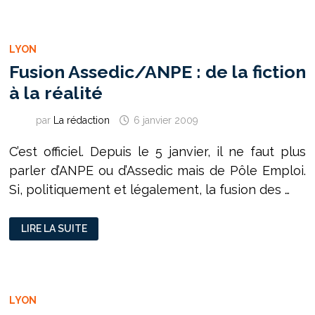
CÉLÈBRENT
LES
JUIFS
LYON
Fusion Assedic/ANPE : de la fiction
à la réalité
par
La rédaction
6 janvier 2009
C’est officiel. Depuis le 5 janvier, il ne faut plus
parler d’ANPE ou d’Assedic mais de Pôle Emploi.
Si, politiquement et légalement, la fusion des …
FUSION
LIRE LA SUITE
ASSEDIC/ANPE
:
DE
LA
FICTION
À
LA
LYON
RÉALITÉ