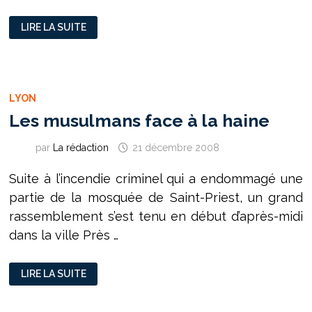
ZOHRA
LIRE LA SUITE
ABDERAHMANE,
EXPERTE
EN
RÉUSSITE
LYON
Les musulmans face à la haine
par
La rédaction
21 décembre 2008
Suite à l’incendie criminel qui a endommagé une
partie de la mosquée de Saint-Priest, un grand
rassemblement s’est tenu en début d’après-midi
dans la ville Près …
LES
LIRE LA SUITE
MUSULMANS
FACE
À
LA