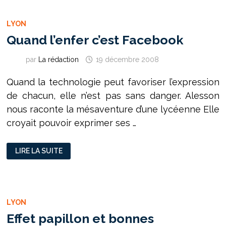
HAINE
LYON
Quand l’enfer c’est Facebook
par
La rédaction
19 décembre 2008
Quand la technologie peut favoriser l’expression
de chacun, elle n’est pas sans danger. Alesson
nous raconte la mésaventure d’une lycéenne Elle
croyait pouvoir exprimer ses …
QUAND
LIRE LA SUITE
L’ENFER
C’EST
FACEBOOK
LYON
Effet papillon et bonnes