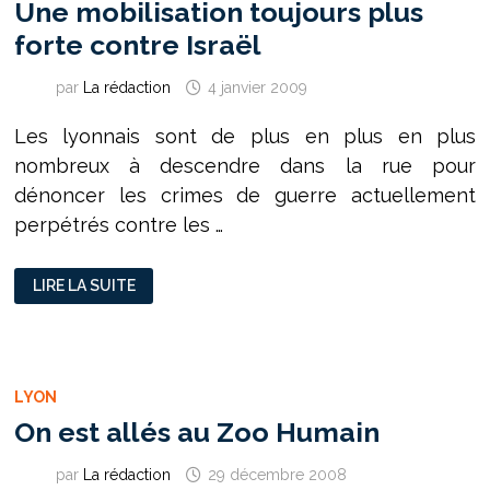
Une mobilisation toujours plus
forte contre Israël
par
La rédaction
4 janvier 2009
Les lyonnais sont de plus en plus en plus
nombreux à descendre dans la rue pour
dénoncer les crimes de guerre actuellement
perpétrés contre les …
UNE
LIRE LA SUITE
MOBILISATION
TOUJOURS
PLUS
FORTE
CONTRE
ISRAËL
LYON
On est allés au Zoo Humain
par
La rédaction
29 décembre 2008