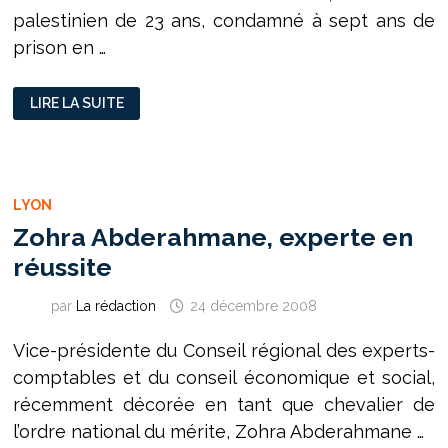
palestinien de 23 ans, condamné à sept ans de
prison en …
PRISONNIERS
LIRE LA SUITE
PALESTINIENS
:
DEUX
POIDS,
DEUX
MESURES
LYON
Zohra Abderahmane, experte en
réussite
par
La rédaction
24 décembre 2008
Vice-présidente du Conseil régional des experts-
comptables et du conseil économique et social,
récemment décorée en tant que chevalier de
l’ordre national du mérite, Zohra Abderahmane …